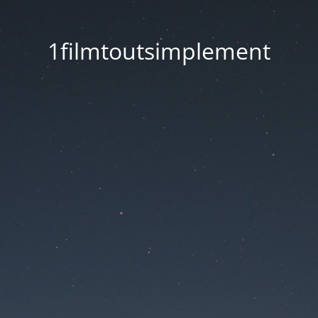
1filmtoutsimplement